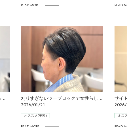
READ MORE
READ M
ぺたんこ髪卒業。 緩めパーマで作る自然な ボリューム✨
刈りすぎないツーブロックで女性らしさも残した スッキリしたショートカット
2026/01/21
2026/
オススメ(美容)
オスス
READ MORE
READ M