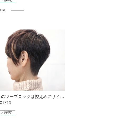
メ(美容)
ORE
耳周りのツーブロックは控えめにサイドに長さを残し 前からの印象を柔らく
01/23
メ(美容)