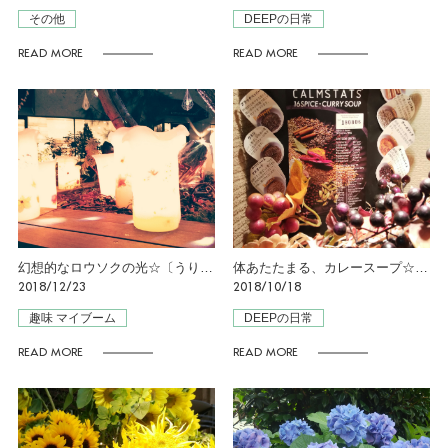
その他
DEEPの日常
READ MORE
READ MORE
幻想的なロウソクの光☆〔うりう〕
体あたたまる、カレースープ☆［うりう］
2018/12/23
2018/10/18
趣味 マイブーム
DEEPの日常
READ MORE
READ MORE