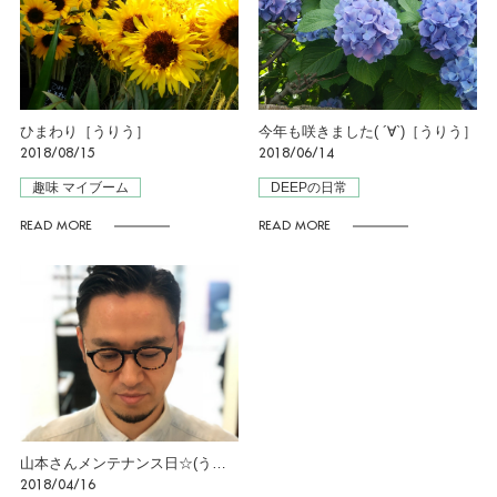
ひまわり［うりう］
今年も咲きました( ´∀`)［うりう］
2018/08/15
2018/06/14
趣味 マイブーム
DEEPの日常
READ MORE
READ MORE
山本さんメンテナンス日☆(うりう）
2018/04/16