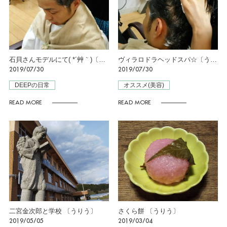
BLOG
NEWS
RECRUIT
石貝さんモデルにて( *´艸｀)〔うりう〕
ヴィラロドラヘッドスパ☆〔うりう〕
2019/07/30
2019/07/30
DEEPの日常
オススメ(美容)
READ MORE
READ MORE
二宮金次郎と学校 〔うりう〕
さくら餅 〔うりう〕
2019/05/05
2019/03/04