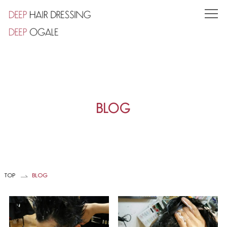
TOP
CONCEPT
SHOP
小竹向原店
BLOG
東池袋店
STYLE
STAFF
TOP
BLOG
PRODUCT
VOICE
COUPON