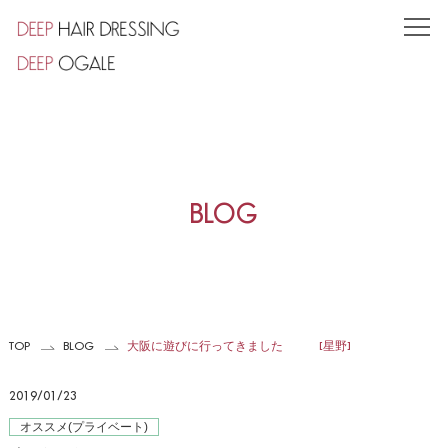
TOP
CONCEPT
SHOP
小竹向原店
BLOG
東池袋店
STYLE
STAFF
TOP
BLOG
大阪に遊びに行ってきました [星野]
PRODUCT
2019/01/23
VOICE
オススメ(プライベート)
COUPON