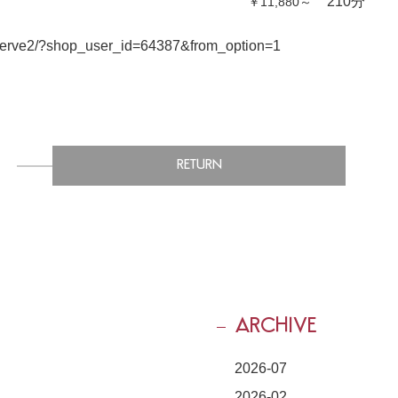
210分
￥11,880～
/reserve2/?shop_user_id=64387&from_option=1
RETURN
ARCHIVE
2026-07
2026-02