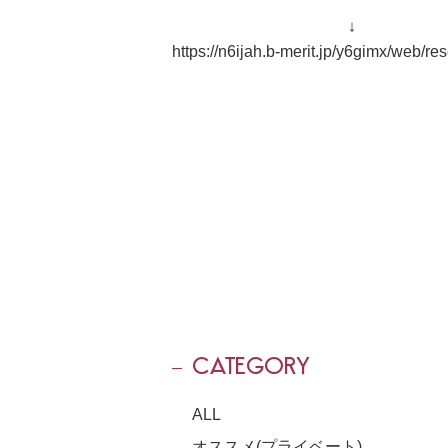
↓
https://n6ijah.b-merit.jp/y6gimx/web
CATEGORY
ALL
オススメ(プライベート)