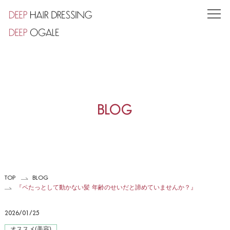
TOP
CONCEPT
SHOP
小竹向原店
BLOG
東池袋店
STYLE
STAFF
TOP
BLOG
PRODUCT
『ペたっとして動かない髪 年齢のせいだと諦めていませんか？』
VOICE
2026/01/25
COUPON
オススメ(美容)