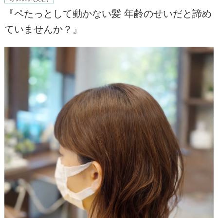
『ペたっとして動かない髪 年齢のせいだと諦め
BLOG
ていませんか？』
NEWS
RECRUIT