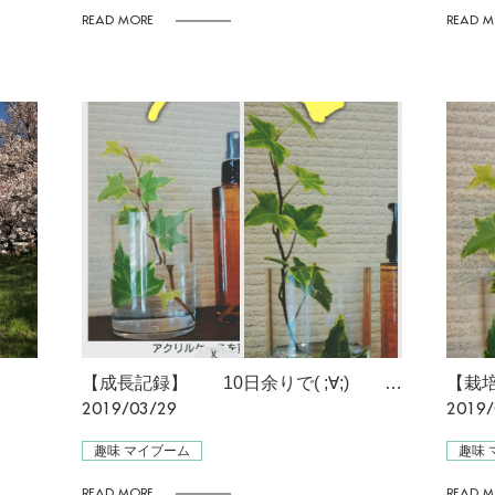
READ MORE
READ M
【成長記録】 10日余りで( ;∀;) [星野]
2019/03/29
2019/
趣味 マイブーム
趣味 
READ MORE
READ M