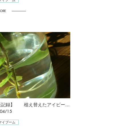
マイブーム
ORE
【成長記録】 植え替えたアイビーに根っこが！！！ [星野]
04/15
マイブーム