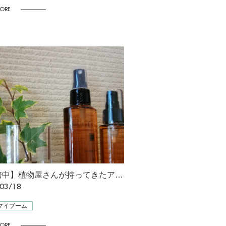
ORE
【栽培中】植物屋さんが持ってきたアイビーが素敵だった為、 [星野]
03/18
マイブーム
ORE