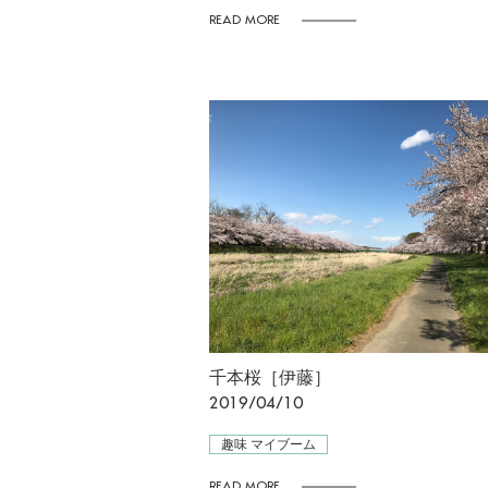
READ MORE
千本桜［伊藤］
2019/04/10
趣味 マイブーム
READ MORE