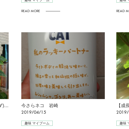
趣味 マイブーム
趣味 
READ MORE
READ M
【成長記録】 伸びております(;'∀') [星野]
今さらネコ 岩崎
2019/04/15
2019/
趣味 マイブーム
趣味 