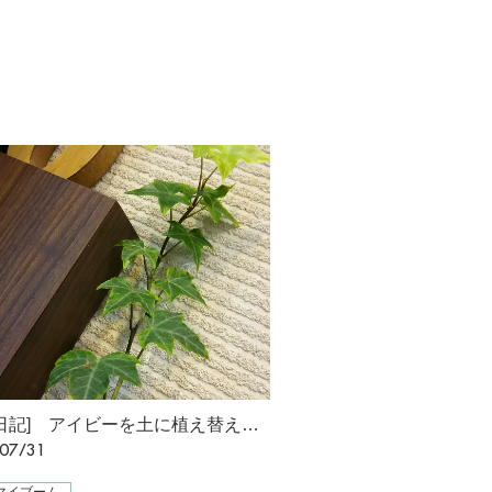
[成長日記] アイビーを土に植え替えです [星野]
07/31