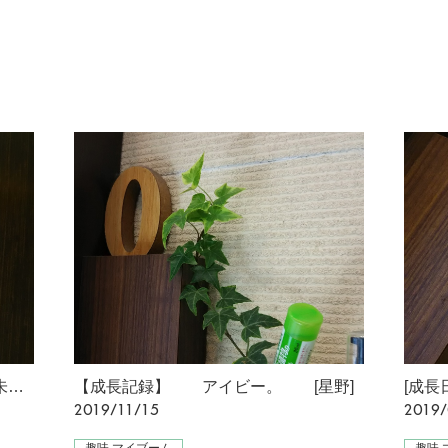
[早少女太一さん。] 初めて劇団朱雀の舞台をみてきました [星野]
【成長記録】 アイビー。 [星野]
2019/11/15
2019/