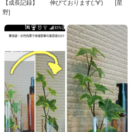
【成長記録】 伸びております(;'∀') [星
BLOG
野]
NEWS
RECRUIT