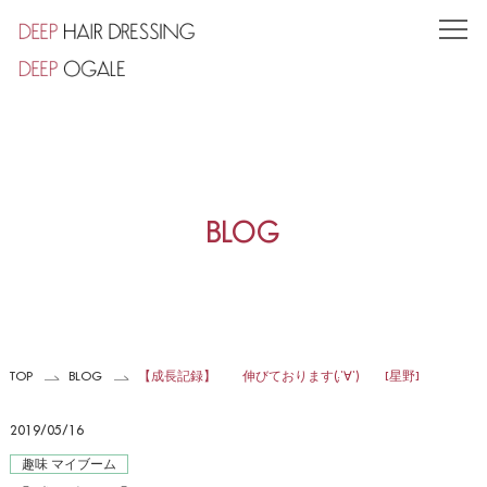
TOP
CONCEPT
SHOP
小竹向原店
BLOG
東池袋店
STYLE
STAFF
TOP
BLOG
【成長記録】 伸びております(;'∀') [星野]
PRODUCT
2019/05/16
VOICE
趣味 マイブーム
COUPON