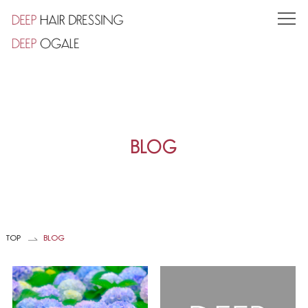
TOP
CONCEPT
SHOP
小竹向原店
BLOG
東池袋店
STYLE
STAFF
TOP
BLOG
PRODUCT
VOICE
COUPON